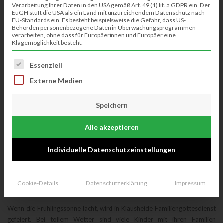
Verarbeitung Ihrer Daten in den USA gemäß Art. 49 (1) lit. a GDPR ein. Der
EuGH stuft die USA als ein Land mit unzureichendem Datenschutz nach
EU-Standards ein. Es besteht beispielsweise die Gefahr, dass US-
Behörden personenbezogene Daten in Überwachungsprogrammen
verarbeiten, ohne dass für Europäerinnen und Europäer eine
Klagemöglichkeit besteht.
Es folgt eine Liste der Service-Gruppen, für die eine Einwillig
Essenziell
Externe Medien
Volks- und Schützenfest 2022
Speichern
Nach zwei Jahren Pause findet in diesem Jahr vom 24.06.2022 bis zum
Alle akzeptieren
26.06.2022 das Volks- und Schützenfest statt. Erstmals wird von
freitags ...
Individuelle Datenschutzeinstellungen
Kim-Janina Meinecke
08.06.2022
Cookie-Details
Datenschutzerklärung
Impressum
KiTa St. Ludgerus – Frühlingsgottedienst
Wenn die Frühlingssonne lacht, wird in Klausheide Familiengottesdienst
gefeiert. Bei tollem Wetter sind viele Kinder mit ihren Familien