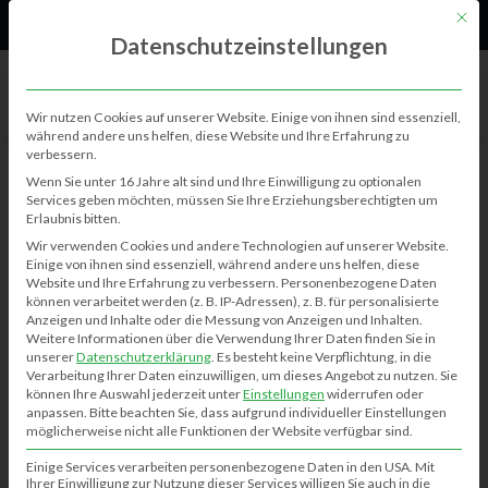
61
Neu
Mit di
Datenschutzeinstellungen
Wir nutzen Cookies auf unserer Website. Einige von ihnen sind essenziell,
während andere uns helfen, diese Website und Ihre Erfahrung zu
verbessern.
Wenn Sie unter 16 Jahre alt sind und Ihre Einwilligung zu optionalen
Services geben möchten, müssen Sie Ihre Erziehungsberechtigten um
BERICHTE
Erlaubnis bitten.
Wir verwenden Cookies und andere Technologien auf unserer Website.
Einige von ihnen sind essenziell, während andere uns helfen, diese
Website und Ihre Erfahrung zu verbessern.
Personenbezogene Daten
BERICHTE
können verarbeitet werden (z. B. IP-Adressen), z. B. für personalisierte
Anzeigen und Inhalte oder die Messung von Anzeigen und Inhalten.
Weitere Informationen über die Verwendung Ihrer Daten finden Sie in
unserer
Datenschutzerklärung
.
Es besteht keine Verpflichtung, in die
Verarbeitung Ihrer Daten einzuwilligen, um dieses Angebot zu nutzen.
Sie
können Ihre Auswahl jederzeit unter
Einstellungen
widerrufen oder
anpassen.
Bitte beachten Sie, dass aufgrund individueller Einstellungen
möglicherweise nicht alle Funktionen der Website verfügbar sind.
Einige Services verarbeiten personenbezogene Daten in den USA. Mit
Ihrer Einwilligung zur Nutzung dieser Services willigen Sie auch in die