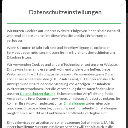
61
Neu
Mit di
Datenschutzeinstellungen
Wir nutzen Cookies auf unserer Website. Einige von ihnen sind essenziell,
während andere uns helfen, diese Website und Ihre Erfahrung zu
verbessern.
BERICHTE
Wenn Sie unter 16 Jahre alt sind und Ihre Einwilligung zu optionalen
Services geben möchten, müssen Sie Ihre Erziehungsberechtigten um
Erlaubnis bitten.
Volks- und Schützenfest 2022
Wir verwenden Cookies und andere Technologien auf unserer Website.
Einige von ihnen sind essenziell, während andere uns helfen, diese
Kim-Janina Meinecke
08.06.2022
0
959
Website und Ihre Erfahrung zu verbessern.
Personenbezogene Daten
können verarbeitet werden (z. B. IP-Adressen), z. B. für personalisierte
Anzeigen und Inhalte oder die Messung von Anzeigen und Inhalten.
Weitere Informationen über die Verwendung Ihrer Daten finden Sie in
Flohmarkt Klausheide – 22.9.2024
unserer
Datenschutzerklärung
.
Es besteht keine Verpflichtung, in die
Verarbeitung Ihrer Daten einzuwilligen, um dieses Angebot zu nutzen.
Sie
50 Jahre Eingemeindung
können Ihre Auswahl jederzeit unter
Einstellungen
widerrufen oder
Osterfeuer – Ostereier suchen in Klausheide
anpassen.
Bitte beachten Sie, dass aufgrund individueller Einstellungen
möglicherweise nicht alle Funktionen der Website verfügbar sind.
Einige Services verarbeiten personenbezogene Daten in den USA. Mit
Ihrer Einwilligung zur Nutzung dieser Services willigen Sie auch in die