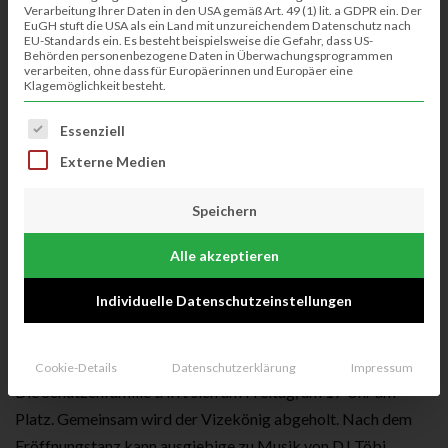
Verarbeitung Ihrer Daten in den USA gemäß Art. 49 (1) lit. a GDPR ein. Der
EuGH stuft die USA als ein Land mit unzureichendem Datenschutz nach
EU-Standards ein. Es besteht beispielsweise die Gefahr, dass US-
Behörden personenbezogene Daten in Überwachungsprogrammen
verarbeiten, ohne dass für Europäerinnen und Europäer eine
Klagemöglichkeit besteht.
Es folgt eine Liste der Service-Gruppen, für die eine Einwillig
Essenziell
Externe Medien
Speichern
Alle akzeptieren
Nach zwei Jahren Pause findet in diesem Jahr vom
Individuelle Datenschutzeinstellungen
24.06.2022 bis zum 26.06.2022 das Volks- und Schützenfest
statt.
Erstmals wird von freitags bis sonntags gefeiert.
Cookie-Details
Datenschutzerklärung
Impressum
Die Schützenfamilie trifft sich am Freitag, um 17 Uhr am
Platz. Gemeinsam wird der Vizekönig abgeholt. Nach dem
Eröffnungstanz kann ausgiebige zu Musik von DJ Töbi