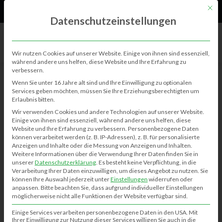
61
Neu
Mit di
Datenschutzeinstellungen
Wir nutzen Cookies auf unserer Website. Einige von ihnen sind essenziell,
während andere uns helfen, diese Website und Ihre Erfahrung zu
verbessern.
Wenn Sie unter 16 Jahre alt sind und Ihre Einwilligung zu optionalen
Services geben möchten, müssen Sie Ihre Erziehungsberechtigten um
PRÄSENTATION
Erlaubnis bitten.
Wir verwenden Cookies und andere Technologien auf unserer Website.
Einige von ihnen sind essenziell, während andere uns helfen, diese
Präsenation_Klausheide.info PDF
Website und Ihre Erfahrung zu verbessern.
Personenbezogene Daten
können verarbeitet werden (z. B. IP-Adressen), z. B. für personalisierte
Anzeigen und Inhalte oder die Messung von Anzeigen und Inhalten.
Präsenation_Klausheide.info Powerpoint
Weitere Informationen über die Verwendung Ihrer Daten finden Sie in
unserer
Datenschutzerklärung
.
Es besteht keine Verpflichtung, in die
Verarbeitung Ihrer Daten einzuwilligen, um dieses Angebot zu nutzen.
Sie
können Ihre Auswahl jederzeit unter
Einstellungen
widerrufen oder
anpassen.
Bitte beachten Sie, dass aufgrund individueller Einstellungen
möglicherweise nicht alle Funktionen der Website verfügbar sind.
AKTUELLE VIDEOS
Einige Services verarbeiten personenbezogene Daten in den USA. Mit
Ihrer Einwilligung zur Nutzung dieser Services willigen Sie auch in die