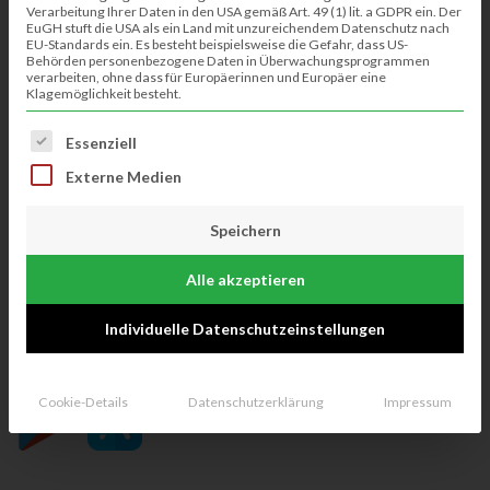
LEADER
Verarbeitung Ihrer Daten in den USA gemäß Art. 49 (1) lit. a GDPR ein. Der
EuGH stuft die USA als ein Land mit unzureichendem Datenschutz nach
EU-Standards ein. Es besteht beispielsweise die Gefahr, dass US-
Behörden personenbezogene Daten in Überwachungsprogrammen
verarbeiten, ohne dass für Europäerinnen und Europäer eine
Klagemöglichkeit besteht.
Maria-Montessori-Schule Nordhorn
Es folgt eine Liste der Service-Gruppen, für die eine Einwillig
Essenziell
Externe Medien
Sportschützenverein Klausheide e.V.
Speichern
Alle akzeptieren
Individuelle Datenschutzeinstellungen
JETZT ALS APP
Cookie-Details
Datenschutzerklärung
Impressum