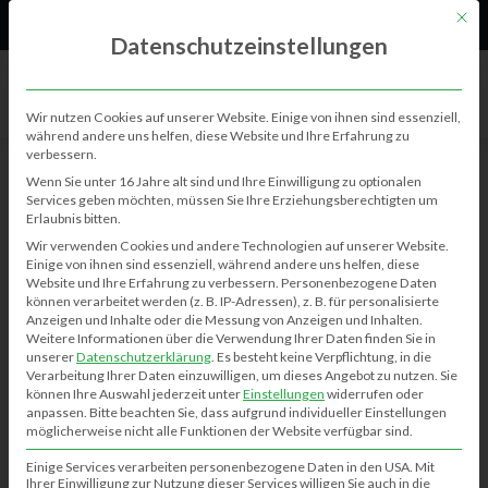
61
Neu
Mit di
Datenschutzeinstellungen
Wir nutzen Cookies auf unserer Website. Einige von ihnen sind essenziell,
während andere uns helfen, diese Website und Ihre Erfahrung zu
verbessern.
Wenn Sie unter 16 Jahre alt sind und Ihre Einwilligung zu optionalen
Services geben möchten, müssen Sie Ihre Erziehungsberechtigten um
Erlaubnis bitten.
Wir verwenden Cookies und andere Technologien auf unserer Website.
Einige von ihnen sind essenziell, während andere uns helfen, diese
Website und Ihre Erfahrung zu verbessern.
Personenbezogene Daten
BERICHTE
NEUIGKEITEN
können verarbeitet werden (z. B. IP-Adressen), z. B. für personalisierte
Anzeigen und Inhalte oder die Messung von Anzeigen und Inhalten.
Osterfeuer – Ostereier suchen in
Weitere Informationen über die Verwendung Ihrer Daten finden Sie in
Klausheide
unserer
Datenschutzerklärung
.
Es besteht keine Verpflichtung, in die
Verarbeitung Ihrer Daten einzuwilligen, um dieses Angebot zu nutzen.
Sie
können Ihre Auswahl jederzeit unter
Einstellungen
widerrufen oder
Benedikt Wallmeyer
12.03.2024
anpassen.
Bitte beachten Sie, dass aufgrund individueller Einstellungen
möglicherweise nicht alle Funktionen der Website verfügbar sind.
Einige Services verarbeiten personenbezogene Daten in den USA. Mit
Ihrer Einwilligung zur Nutzung dieser Services willigen Sie auch in die