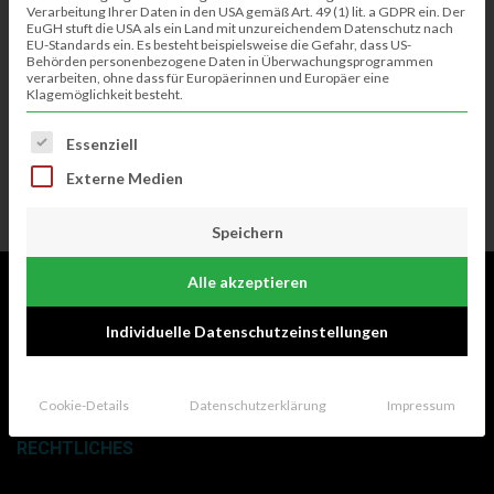
Verarbeitung Ihrer Daten in den USA gemäß Art. 49 (1) lit. a GDPR ein. Der
EuGH stuft die USA als ein Land mit unzureichendem Datenschutz nach
EU-Standards ein. Es besteht beispielsweise die Gefahr, dass US-
Behörden personenbezogene Daten in Überwachungsprogrammen
verarbeiten, ohne dass für Europäerinnen und Europäer eine
Klagemöglichkeit besteht.
Es folgt eine Liste der Service-Gruppen, für die eine Einwillig
Essenziell
Unser Dorf hat Zukunft
Externe Medien
Speichern
Alle akzeptieren
Individuelle Datenschutzeinstellungen
Cookie-Details
Datenschutzerklärung
Impressum
RECHTLICHES