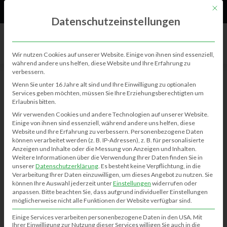
61
Neu
Mit di
Datenschutzeinstellungen
Wir nutzen Cookies auf unserer Website. Einige von ihnen sind essenziell,
während andere uns helfen, diese Website und Ihre Erfahrung zu
verbessern.
BERICHTE
Wenn Sie unter 16 Jahre alt sind und Ihre Einwilligung zu optionalen
Services geben möchten, müssen Sie Ihre Erziehungsberechtigten um
Erlaubnis bitten.
Familiengottesdienst
Wir verwenden Cookies und andere Technologien auf unserer Website.
Einige von ihnen sind essenziell, während andere uns helfen, diese
Kim-Janina Meinecke
25.04.2022
0
702
Website und Ihre Erfahrung zu verbessern.
Personenbezogene Daten
können verarbeitet werden (z. B. IP-Adressen), z. B. für personalisierte
Anzeigen und Inhalte oder die Messung von Anzeigen und Inhalten.
Weitere Informationen über die Verwendung Ihrer Daten finden Sie in
Flohmarkt Klausheide – 22.9.2024
unserer
Datenschutzerklärung
.
Es besteht keine Verpflichtung, in die
Verarbeitung Ihrer Daten einzuwilligen, um dieses Angebot zu nutzen.
Sie
50 Jahre Eingemeindung
können Ihre Auswahl jederzeit unter
Einstellungen
widerrufen oder
Osterfeuer – Ostereier suchen in Klausheide
anpassen.
Bitte beachten Sie, dass aufgrund individueller Einstellungen
möglicherweise nicht alle Funktionen der Website verfügbar sind.
Einige Services verarbeiten personenbezogene Daten in den USA. Mit
Ihrer Einwilligung zur Nutzung dieser Services willigen Sie auch in die