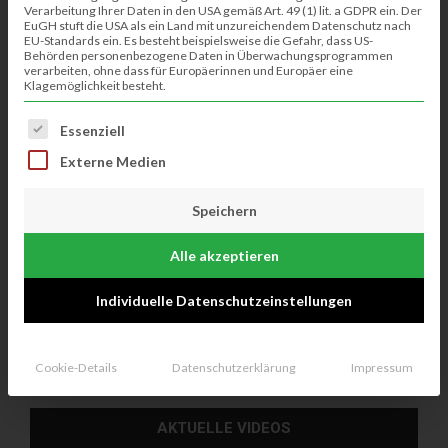
Verarbeitung Ihrer Daten in den USA gemäß Art. 49 (1) lit. a GDPR ein. Der
EuGH stuft die USA als ein Land mit unzureichendem Datenschutz nach
EU-Standards ein. Es besteht beispielsweise die Gefahr, dass US-
Behörden personenbezogene Daten in Überwachungsprogrammen
verarbeiten, ohne dass für Europäerinnen und Europäer eine
Klagemöglichkeit besteht.
Es folgt eine Liste der Service-Gruppen, für die eine Einwillig
Essenziell
Externe Medien
Speichern
Alle akzeptieren
Alle klausheider Bürger und Bürgerinnen sind herzlich zum
Individuelle Datenschutzeinstellungen
Familiengottesdienst am 3.5.2022 um 16:30 Uhr vor der KiTa
St. Ludgerus eingeladen.
Cookie-Details
Datenschutzerklärung
Impressum
AKTUELLE VIDEOS