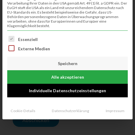
Hochladen
Verarbeitung Ihrer Daten in den USA gemäß Art. 49 (1) lit. a GDPR ein. Der
EuGH stuft die USA als ein Land mit unzureichendem Datenschutz nach
EU-Standards ein. Es besteht beispielsweise die Gefahr, dass US-
Behörden personenbezogene Daten in Überwachungsprogrammen
verarbeiten, ohne dass für Europäerinnen und Europäer eine
Klagemöglichkeit besteht.
Youtube Link
Es folgt eine Liste der Service-Gruppen, für die eine Einwillig
Essenziell
Externe Medien
Speichern
Alle akzeptieren
Individuelle Datenschutzeinstellungen
Cookie-Details
Datenschutzerklärung
Impressum