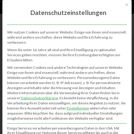
61
Neu
Mit di
Datenschutzeinstellungen
Wir nutzen Cookies auf unserer Website. Einige von ihnen sind essenziell,
während andere uns helfen, diese Website und Ihre Erfahrung zu
verbessern.
Wenn Sie unter 16 Jahre alt sind und Ihre Einwilligung zu optionalen
Services geben möchten, müssen Sie Ihre Erziehungsberechtigten um
VIDEOS
Erlaubnis bitten.
Wir verwenden Cookies und andere Technologien auf unserer Website.
Einige von ihnen sind essenziell, während andere uns helfen, diese
Website und Ihre Erfahrung zu verbessern.
Personenbezogene Daten
können verarbeitet werden (z. B. IP-Adressen), z. B. für personalisierte
Name
Anzeigen und Inhalte oder die Messung von Anzeigen und Inhalten.
Weitere Informationen über die Verwendung Ihrer Daten finden Sie in
unserer
Datenschutzerklärung
.
Es besteht keine Verpflichtung, in die
Verarbeitung Ihrer Daten einzuwilligen, um dieses Angebot zu nutzen.
Sie
können Ihre Auswahl jederzeit unter
Einstellungen
widerrufen oder
anpassen.
Bitte beachten Sie, dass aufgrund individueller Einstellungen
möglicherweise nicht alle Funktionen der Website verfügbar sind.
Vorschaubild
Einige Services verarbeiten personenbezogene Daten in den USA. Mit
Ihrer Einwilligung zur Nutzung dieser Services willigen Sie auch in die