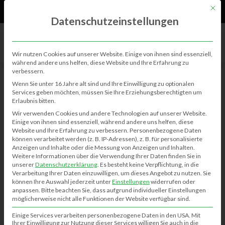
61
Neu
Mit di
Datenschutzeinstellungen
Wir nutzen Cookies auf unserer Website. Einige von ihnen sind essenziell,
während andere uns helfen, diese Website und Ihre Erfahrung zu
verbessern.
Wenn Sie unter 16 Jahre alt sind und Ihre Einwilligung zu optionalen
Services geben möchten, müssen Sie Ihre Erziehungsberechtigten um
Erlaubnis bitten.
Please log in to view your events.
Wir verwenden Cookies und andere Technologien auf unserer Website.
Einige von ihnen sind essenziell, während andere uns helfen, diese
Benutzername oder E-Mail-Adresse
Website und Ihre Erfahrung zu verbessern.
Personenbezogene Daten
können verarbeitet werden (z. B. IP-Adressen), z. B. für personalisierte
Anzeigen und Inhalte oder die Messung von Anzeigen und Inhalten.
Weitere Informationen über die Verwendung Ihrer Daten finden Sie in
unserer
Datenschutzerklärung
.
Es besteht keine Verpflichtung, in die
Passwort
Verarbeitung Ihrer Daten einzuwilligen, um dieses Angebot zu nutzen.
Sie
können Ihre Auswahl jederzeit unter
Einstellungen
widerrufen oder
anpassen.
Bitte beachten Sie, dass aufgrund individueller Einstellungen
möglicherweise nicht alle Funktionen der Website verfügbar sind.
Angemeldet bleiben
Einige Services verarbeiten personenbezogene Daten in den USA. Mit
Ihrer Einwilligung zur Nutzung dieser Services willigen Sie auch in die