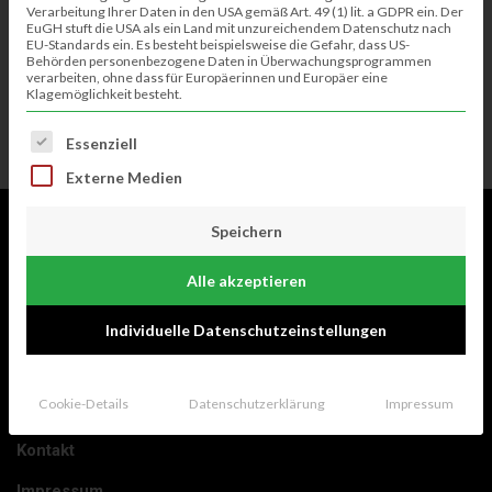
Verarbeitung Ihrer Daten in den USA gemäß Art. 49 (1) lit. a GDPR ein. Der
EuGH stuft die USA als ein Land mit unzureichendem Datenschutz nach
EU-Standards ein. Es besteht beispielsweise die Gefahr, dass US-
Passwort vergessen?
Behörden personenbezogene Daten in Überwachungsprogrammen
verarbeiten, ohne dass für Europäerinnen und Europäer eine
Klagemöglichkeit besteht.
Es folgt eine Liste der Service-Gruppen, für die eine Einwillig
Essenziell
Externe Medien
Speichern
Alle akzeptieren
Individuelle Datenschutzeinstellungen
RECHTLICHES
Cookie-Details
Datenschutzerklärung
Impressum
Kontakt
Impressum