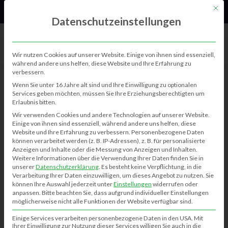
61
Neu
Mit di
Datenschutzeinstellungen
Wir nutzen Cookies auf unserer Website. Einige von ihnen sind essenziell,
während andere uns helfen, diese Website und Ihre Erfahrung zu
verbessern.
BERICHTE
Wenn Sie unter 16 Jahre alt sind und Ihre Einwilligung zu optionalen
Services geben möchten, müssen Sie Ihre Erziehungsberechtigten um
Erlaubnis bitten.
Anonyme Kinderkleiderbörse
Wir verwenden Cookies und andere Technologien auf unserer Website.
Einige von ihnen sind essenziell, während andere uns helfen, diese
Kim-Janina Meinecke
22.03.2022
0
643
Website und Ihre Erfahrung zu verbessern.
Personenbezogene Daten
können verarbeitet werden (z. B. IP-Adressen), z. B. für personalisierte
Anzeigen und Inhalte oder die Messung von Anzeigen und Inhalten.
Weitere Informationen über die Verwendung Ihrer Daten finden Sie in
Flohmarkt Klausheide – 22.9.2024
unserer
Datenschutzerklärung
.
Es besteht keine Verpflichtung, in die
Verarbeitung Ihrer Daten einzuwilligen, um dieses Angebot zu nutzen.
Sie
50 Jahre Eingemeindung
können Ihre Auswahl jederzeit unter
Einstellungen
widerrufen oder
Osterfeuer – Ostereier suchen in Klausheide
anpassen.
Bitte beachten Sie, dass aufgrund individueller Einstellungen
möglicherweise nicht alle Funktionen der Website verfügbar sind.
Einige Services verarbeiten personenbezogene Daten in den USA. Mit
Ihrer Einwilligung zur Nutzung dieser Services willigen Sie auch in die