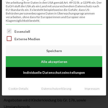
Verarbeitung Ihrer Daten in den USA gemäß Art. 49 (1) lit. a GDPR ein. Der
EuGH stuft die USA als ein Land mit unzureichendem Datenschutz nach
EU-Standards ein. Es besteht beispielsweise die Gefahr, dass US-
Behörden personenbezogene Daten in Überwachungsprogrammen
verarbeiten, ohne dass für Europäerinnen und Europäer eine
Klagemöglichkeit besteht.
Es folgt eine Liste der Service-Gruppen, für die eine Einwillig
Essenziell
Externe Medien
Speichern
Alle akzeptieren
Endlich findet wieder unsere anonyme Kinderkleiderbörse
Individuelle Datenschutzeinstellungen
statt.
Freitag, den 25.3. in der Zeit von 18-21 Uhr im DGH
Klausheide
Cookie-Details
Datenschutzerklärung
Impressum
Angeboten wird Kinderkleidung bis Gr. 176, sowie
Umstandsmode.