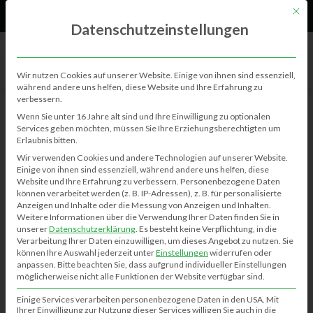
61
Neu
Mit di
Datenschutzeinstellungen
Wir nutzen Cookies auf unserer Website. Einige von ihnen sind essenziell,
während andere uns helfen, diese Website und Ihre Erfahrung zu
verbessern.
Wenn Sie unter 16 Jahre alt sind und Ihre Einwilligung zu optionalen
Services geben möchten, müssen Sie Ihre Erziehungsberechtigten um
Erlaubnis bitten.
Please log in to create events.
Wir verwenden Cookies und andere Technologien auf unserer Website.
Einige von ihnen sind essenziell, während andere uns helfen, diese
Benutzername oder E-Mail-Adresse
Website und Ihre Erfahrung zu verbessern.
Personenbezogene Daten
können verarbeitet werden (z. B. IP-Adressen), z. B. für personalisierte
Anzeigen und Inhalte oder die Messung von Anzeigen und Inhalten.
Weitere Informationen über die Verwendung Ihrer Daten finden Sie in
unserer
Datenschutzerklärung
.
Es besteht keine Verpflichtung, in die
Passwort
Verarbeitung Ihrer Daten einzuwilligen, um dieses Angebot zu nutzen.
Sie
können Ihre Auswahl jederzeit unter
Einstellungen
widerrufen oder
anpassen.
Bitte beachten Sie, dass aufgrund individueller Einstellungen
möglicherweise nicht alle Funktionen der Website verfügbar sind.
Angemeldet bleiben
Einige Services verarbeiten personenbezogene Daten in den USA. Mit
Ihrer Einwilligung zur Nutzung dieser Services willigen Sie auch in die