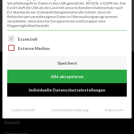
Verarbeitung Ihrer Daten in den USA gemäß Art. 49 (1) lit. a GDPR ein. Der
EuGH stuft die USA als ein Land mit unzureichendem Datenschutz nach
EU-Standards ein. Es besteht beispielsweise die Gefahr, dass US-
Passwort vergessen?
Behörden personenbezogene Daten in Überwachungsprogrammen
verarbeiten, ohne dass für Europäerinnen und Europäer eine
Klagemöglichkeit besteht.
Es folgt eine Liste der Service-Gruppen, für die eine Einwillig
Essenziell
Externe Medien
Speichern
Alle akzeptieren
Individuelle Datenschutzeinstellungen
RECHTLICHES
Cookie-Details
Datenschutzerklärung
Impressum
Kontakt
Impressum