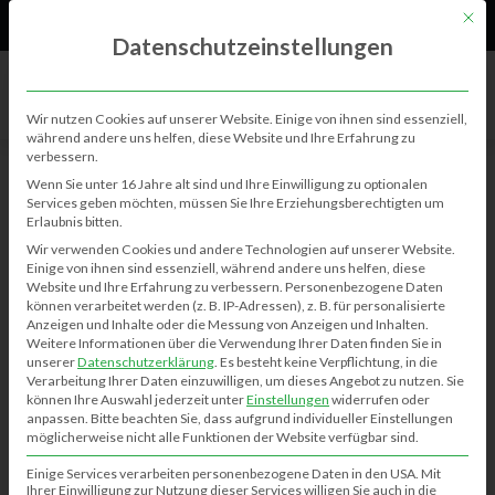
61
Neu
Mit di
Datenschutzeinstellungen
Wir nutzen Cookies auf unserer Website. Einige von ihnen sind essenziell,
während andere uns helfen, diese Website und Ihre Erfahrung zu
verbessern.
BERICHTE
Wenn Sie unter 16 Jahre alt sind und Ihre Einwilligung zu optionalen
Services geben möchten, müssen Sie Ihre Erziehungsberechtigten um
Erlaubnis bitten.
50 Jahre Eingemeindung
Wir verwenden Cookies und andere Technologien auf unserer Website.
Einige von ihnen sind essenziell, während andere uns helfen, diese
Kim-Janina Meinecke
31.07.2024
0
1050
Website und Ihre Erfahrung zu verbessern.
Personenbezogene Daten
können verarbeitet werden (z. B. IP-Adressen), z. B. für personalisierte
Anzeigen und Inhalte oder die Messung von Anzeigen und Inhalten.
Weitere Informationen über die Verwendung Ihrer Daten finden Sie in
Flohmarkt Klausheide – 22.9.2024
unserer
Datenschutzerklärung
.
Es besteht keine Verpflichtung, in die
Verarbeitung Ihrer Daten einzuwilligen, um dieses Angebot zu nutzen.
Sie
Osterfeuer – Ostereier suchen in Klausheide
können Ihre Auswahl jederzeit unter
Einstellungen
widerrufen oder
Frühes Weihnachtsgeschenk für Klausheider Vereine und
anpassen.
Bitte beachten Sie, dass aufgrund individueller Einstellungen
Institutionen
möglicherweise nicht alle Funktionen der Website verfügbar sind.
Einige Services verarbeiten personenbezogene Daten in den USA. Mit
Ihrer Einwilligung zur Nutzung dieser Services willigen Sie auch in die