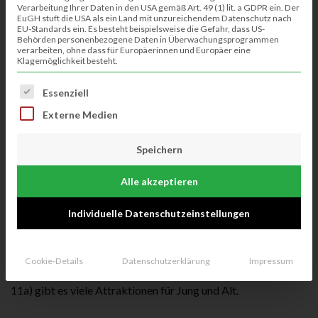
Verarbeitung Ihrer Daten in den USA gemäß Art. 49 (1) lit. a GDPR ein. Der
EuGH stuft die USA als ein Land mit unzureichendem Datenschutz nach
EU-Standards ein. Es besteht beispielsweise die Gefahr, dass US-
Behörden personenbezogene Daten in Überwachungsprogrammen
verarbeiten, ohne dass für Europäerinnen und Europäer eine
Klagemöglichkeit besteht.
Es folgt eine Liste der Service-Gruppen, für die eine Einwillig
Essenziell
Externe Medien
Speichern
Alle akzeptieren
Individuelle Datenschutzeinstellungen
Am 4.8. feiert Klausheide die Eingemeindung in die Stadt
Nordhorn vor 50 Jahren.
Cookie-Details
Datenschutzerklärung
Impressum
Auf und um den Dorfplatz in Klausheide (Klausheider Weg
11a) gibt es viele Attraktionen für Jung und Alt.