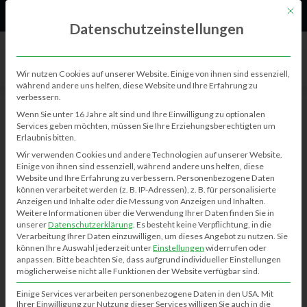
61
Neu
Mit di
Datenschutzeinstellungen
Wir nutzen Cookies auf unserer Website. Einige von ihnen sind essenziell,
während andere uns helfen, diese Website und Ihre Erfahrung zu
verbessern.
Wenn Sie unter 16 Jahre alt sind und Ihre Einwilligung zu optionalen
Services geben möchten, müssen Sie Ihre Erziehungsberechtigten um
NEUIGKEITEN
Erlaubnis bitten.
Wir verwenden Cookies und andere Technologien auf unserer Website.
Einige von ihnen sind essenziell, während andere uns helfen, diese
Website und Ihre Erfahrung zu verbessern.
Personenbezogene Daten
BERICHTE
NEUIGKEITEN
können verarbeitet werden (z. B. IP-Adressen), z. B. für personalisierte
Anzeigen und Inhalte oder die Messung von Anzeigen und Inhalten.
Weitere Informationen über die Verwendung Ihrer Daten finden Sie in
unserer
Datenschutzerklärung
.
Es besteht keine Verpflichtung, in die
Verarbeitung Ihrer Daten einzuwilligen, um dieses Angebot zu nutzen.
Sie
können Ihre Auswahl jederzeit unter
Einstellungen
widerrufen oder
anpassen.
Bitte beachten Sie, dass aufgrund individueller Einstellungen
möglicherweise nicht alle Funktionen der Website verfügbar sind.
Einige Services verarbeiten personenbezogene Daten in den USA. Mit
Ihrer Einwilligung zur Nutzung dieser Services willigen Sie auch in die