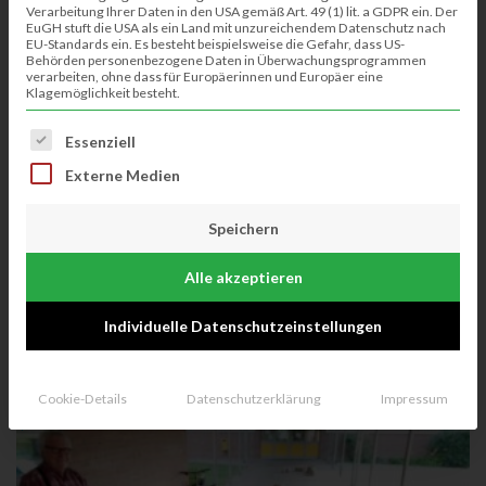
Verarbeitung Ihrer Daten in den USA gemäß Art. 49 (1) lit. a GDPR ein. Der
EuGH stuft die USA als ein Land mit unzureichendem Datenschutz nach
EU-Standards ein. Es besteht beispielsweise die Gefahr, dass US-
Behörden personenbezogene Daten in Überwachungsprogrammen
verarbeiten, ohne dass für Europäerinnen und Europäer eine
Klagemöglichkeit besteht.
Es folgt eine Liste der Service-Gruppen, für die eine Einwillig
Essenziell
Externe Medien
Osterfeuer – Ostereier suchen in Klausheide
Speichern
Am 30.3. findet erneut das Osterfeuer auf dem Schützenplatz statt.
Alle akzeptieren
Bevor in der Dämmerung das kleine Feuer angezündet wird, können sich
die ...
Individuelle Datenschutzeinstellungen
Benedikt Wallmeyer
12.03.2024
Cookie-Details
Datenschutzerklärung
Impressum
NEUIGKEITEN