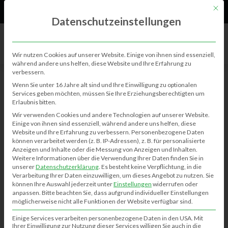
61
Neu
Mit di
Datenschutzeinstellungen
Wir nutzen Cookies auf unserer Website. Einige von ihnen sind essenziell,
während andere uns helfen, diese Website und Ihre Erfahrung zu
verbessern.
BERICHTE
Wenn Sie unter 16 Jahre alt sind und Ihre Einwilligung zu optionalen
Services geben möchten, müssen Sie Ihre Erziehungsberechtigten um
Erlaubnis bitten.
Zuckerwatte, Popcorn und mehr gibt
Wir verwenden Cookies und andere Technologien auf unserer Website.
es bei Will’s Foodtrailer
Einige von ihnen sind essenziell, während andere uns helfen, diese
Website und Ihre Erfahrung zu verbessern.
Personenbezogene Daten
Kim-Janina Meinecke
05.10.2021
0
679
können verarbeitet werden (z. B. IP-Adressen), z. B. für personalisierte
Anzeigen und Inhalte oder die Messung von Anzeigen und Inhalten.
Weitere Informationen über die Verwendung Ihrer Daten finden Sie in
unserer
Datenschutzerklärung
.
Es besteht keine Verpflichtung, in die
Verarbeitung Ihrer Daten einzuwilligen, um dieses Angebot zu nutzen.
Sie
können Ihre Auswahl jederzeit unter
Einstellungen
widerrufen oder
anpassen.
Bitte beachten Sie, dass aufgrund individueller Einstellungen
möglicherweise nicht alle Funktionen der Website verfügbar sind.
Einige Services verarbeiten personenbezogene Daten in den USA. Mit
Ihrer Einwilligung zur Nutzung dieser Services willigen Sie auch in die