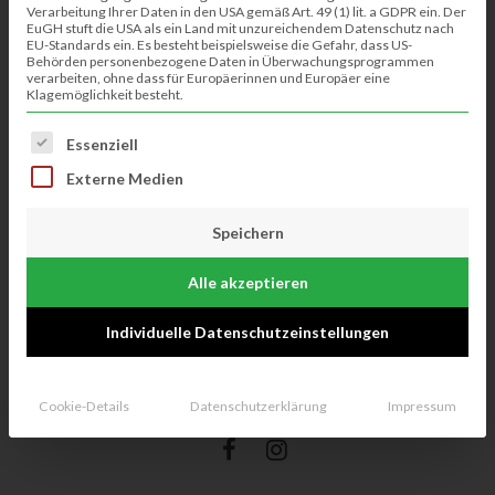
Verarbeitung Ihrer Daten in den USA gemäß Art. 49 (1) lit. a GDPR ein. Der
EuGH stuft die USA als ein Land mit unzureichendem Datenschutz nach
EU-Standards ein. Es besteht beispielsweise die Gefahr, dass US-
Behörden personenbezogene Daten in Überwachungsprogrammen
verarbeiten, ohne dass für Europäerinnen und Europäer eine
Klagemöglichkeit besteht.
Es folgt eine Liste der Service-Gruppen, für die eine Einwillig
Essenziell
Jeden Samstag von 12 bis 15 Uhr bietet Diana von Will’s
Externe Medien
Foodtrailer in der Masurenstraße Zuckerwatte, Popcorn und
viele tolle andere Dinge an… Ganz neu: Seit Oktober können
Speichern
die Kinder Marshmallows unter einen Schokoladenbrunnen
halten.
Alle akzeptieren
Individuelle Datenschutzeinstellungen
BLEIBE IN KONTAKT
Cookie-Details
Datenschutzerklärung
Impressum