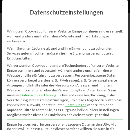
61
Neu
Mit di
Datenschutzeinstellungen
Wir nutzen Cookies auf unserer Website. Einige von ihnen sind essenziell,
während andere uns helfen, diese Website und Ihre Erfahrung zu
verbessern.
UNCATEGORIZED
Wenn Sie unter 16 Jahre alt sind und Ihre Einwilligung zu optionalen
Services geben möchten, müssen Sie Ihre Erziehungsberechtigten um
Erlaubnis bitten.
Weihnachten 2021
Wir verwenden Cookies und andere Technologien auf unserer Website.
Einige von ihnen sind essenziell, während andere uns helfen, diese
Benedikt Wallmeyer
24.12.2021
0
736
Website und Ihre Erfahrung zu verbessern.
Personenbezogene Daten
können verarbeitet werden (z. B. IP-Adressen), z. B. für personalisierte
Anzeigen und Inhalte oder die Messung von Anzeigen und Inhalten.
Weitere Informationen über die Verwendung Ihrer Daten finden Sie in
1. Mannschaft ist Meister
unserer
Datenschutzerklärung
.
Es besteht keine Verpflichtung, in die
Verarbeitung Ihrer Daten einzuwilligen, um dieses Angebot zu nutzen.
Sie
können Ihre Auswahl jederzeit unter
Einstellungen
widerrufen oder
anpassen.
Bitte beachten Sie, dass aufgrund individueller Einstellungen
möglicherweise nicht alle Funktionen der Website verfügbar sind.
Einige Services verarbeiten personenbezogene Daten in den USA. Mit
Ihrer Einwilligung zur Nutzung dieser Services willigen Sie auch in die