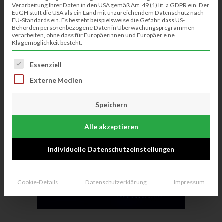
Verarbeitung Ihrer Daten in den USA gemäß Art. 49 (1) lit. a GDPR ein. Der
EuGH stuft die USA als ein Land mit unzureichendem Datenschutz nach
EU-Standards ein. Es besteht beispielsweise die Gefahr, dass US-
Behörden personenbezogene Daten in Überwachungsprogrammen
verarbeiten, ohne dass für Europäerinnen und Europäer eine
Klagemöglichkeit besteht.
Es folgt eine Liste der Service-Gruppen, für die eine Einwillig
Essenziell
Externe Medien
Speichern
Alle akzeptieren
Individuelle Datenschutzeinstellungen
Cookie-Details
Datenschutzerklärung
Impressum