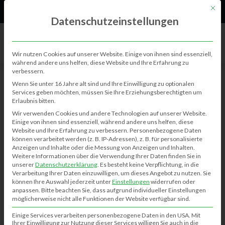
61
Neu
Mit di
Datenschutzeinstellungen
Wir nutzen Cookies auf unserer Website. Einige von ihnen sind essenziell,
während andere uns helfen, diese Website und Ihre Erfahrung zu
verbessern.
Maria Montessori Grundschule
Wenn Sie unter 16 Jahre alt sind und Ihre Einwilligung zu optionalen
Services geben möchten, müssen Sie Ihre Erziehungsberechtigten um
Angelika Prüß
Erlaubnis bitten.
14.10.2021
0
0
Wir verwenden Cookies und andere Technologien auf unserer Website.
Einige von ihnen sind essenziell, während andere uns helfen, diese
Website und Ihre Erfahrung zu verbessern.
Personenbezogene Daten
können verarbeitet werden (z. B. IP-Adressen), z. B. für personalisierte
Anzeigen und Inhalte oder die Messung von Anzeigen und Inhalten.
Link zur Webseite:
https://mariamontessori.de
Weitere Informationen über die Verwendung Ihrer Daten finden Sie in
unserer
Datenschutzerklärung
.
Es besteht keine Verpflichtung, in die
Verarbeitung Ihrer Daten einzuwilligen, um dieses Angebot zu nutzen.
Sie
können Ihre Auswahl jederzeit unter
Einstellungen
widerrufen oder
anpassen.
Bitte beachten Sie, dass aufgrund individueller Einstellungen
möglicherweise nicht alle Funktionen der Website verfügbar sind.
Kurzvorstellung des Vereins /
Einige Services verarbeiten personenbezogene Daten in den USA. Mit
Ihrer Einwilligung zur Nutzung dieser Services willigen Sie auch in die