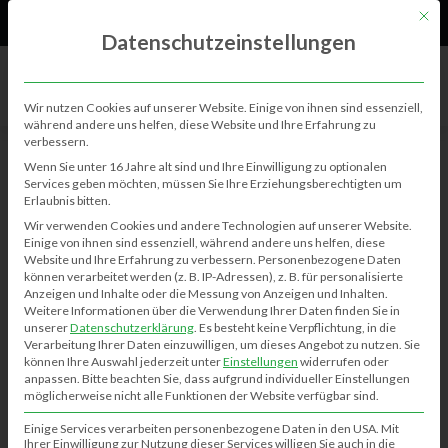
61
Neu
Mit di
Datenschutzeinstellungen
Wir nutzen Cookies auf unserer Website. Einige von ihnen sind essenziell,
während andere uns helfen, diese Website und Ihre Erfahrung zu
verbessern.
BERICHTE
Wenn Sie unter 16 Jahre alt sind und Ihre Einwilligung zu optionalen
Services geben möchten, müssen Sie Ihre Erziehungsberechtigten um
Erlaubnis bitten.
Jahreshauptversammlung SVK
Wir verwenden Cookies und andere Technologien auf unserer Website.
Einige von ihnen sind essenziell, während andere uns helfen, diese
Sebastian Bollmann
12.10.2021
0
738
Website und Ihre Erfahrung zu verbessern.
Personenbezogene Daten
können verarbeitet werden (z. B. IP-Adressen), z. B. für personalisierte
Anzeigen und Inhalte oder die Messung von Anzeigen und Inhalten.
Weitere Informationen über die Verwendung Ihrer Daten finden Sie in
unserer
Datenschutzerklärung
.
Es besteht keine Verpflichtung, in die
Verarbeitung Ihrer Daten einzuwilligen, um dieses Angebot zu nutzen.
Sie
können Ihre Auswahl jederzeit unter
Einstellungen
widerrufen oder
anpassen.
Bitte beachten Sie, dass aufgrund individueller Einstellungen
möglicherweise nicht alle Funktionen der Website verfügbar sind.
Einige Services verarbeiten personenbezogene Daten in den USA. Mit
Ihrer Einwilligung zur Nutzung dieser Services willigen Sie auch in die