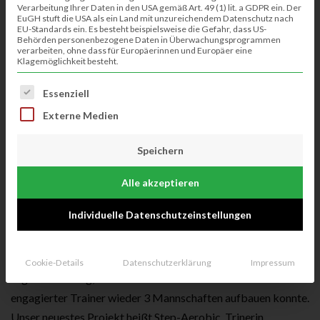
Verarbeitung Ihrer Daten in den USA gemäß Art. 49 (1) lit. a GDPR ein. Der
EuGH stuft die USA als ein Land mit unzureichendem Datenschutz nach
EU-Standards ein. Es besteht beispielsweise die Gefahr, dass US-
Behörden personenbezogene Daten in Überwachungsprogrammen
verarbeiten, ohne dass für Europäerinnen und Europäer eine
Klagemöglichkeit besteht.
Es folgt eine Liste der Service-Gruppen, für die eine Einwillig
Essenziell
Externe Medien
Speichern
Am 08.10.21 konnte der SV Klausheide nach einjähriger
Pause wieder seine Jahreshauptversammlung mit knapp 50
Alle akzeptieren
mitgliedern abhalten. Sportlich gab es aus dem Jahr 2019
Individuelle Datenschutzeinstellungen
durch die Corona Pandemie leider nicht viel zu berichten. Seit
Anfang des Jahres können allerdings alle Sportarten wieder
angeboten werden. Besonders freut es natürlich unsere
Cookie-Details
Datenschutzerklärung
Impressum
Jugendabteilung, die mittlerweile im Bereich Fussball Dank
engagierter Trainer wieder 3 Mannschaften aufbauen konnte.
Unser neuestes Projekt heißt Step-Aerobic. Trinerin